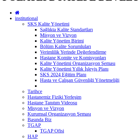
institutional
SKS Kalite Yönetimi
Sağlıkta Kalite Standartları
Misyon ve Vizyon
Kalite Yönetim Birimi
Bölüm Kalite Sorumluları
Verimlilik Yerinde Değerlendirme
Hastane Komite ve Komisyonları
Kalite Yönetimi Organizasyon Şeması
Kalite Yönetimi Yıllık İşleyiş Planı
SKS 2024 Eğitim Planı
Hasta ve Çalışan Güvenliği Yönetmeliği
Tarihçe
Hastanemiz Fiziki Yerleşim
Hastane Tanıtım Videosu
Misyon ve Vizyon
Kurumsal Organizasyon Şeması
Basında Biz
TGAP
TGAP Ofisi
HAP