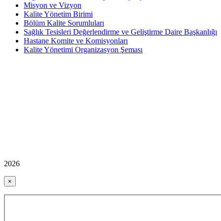
Misyon ve Vizyon
Kalite Yönetim Birimi
Bölüm Kalite Sorumluları
Sağlık Tesisleri Değerlendirme ve Geliştirme Daire Başkanlığı
Hastane Komite ve Komisyonları
Kalite Yönetimi Organizasyon Şeması
2026
×