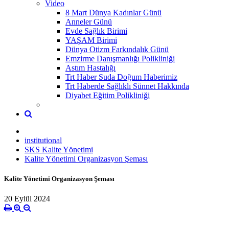
Video
8 Mart Dünya Kadınlar Günü
Anneler Günü
Evde Sağlık Birimi
YAŞAM Birimi
Dünya Otizm Farkındalık Günü
Emzirme Danışmanlığı Polikliniği
Astım Hastalığı
Trt Haber Suda Doğum Haberimiz
Trt Haberde Sağlıklı Sünnet Hakkında
Diyabet Eğitim Polikliniği
institutional
SKS Kalite Yönetimi
Kalite Yönetimi Organizasyon Şeması
Kalite Yönetimi Organizasyon Şeması
20 Eylül 2024