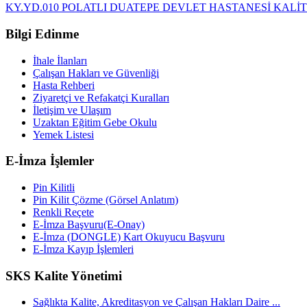
KY.YD.010 POLATLI DUATEPE DEVLET HASTANESİ KALİT
Bilgi Edinme
İhale İlanları
Çalışan Hakları ve Güvenliği
Hasta Rehberi
Ziyaretçi ve Refakatçi Kuralları
İletişim ve Ulaşım
Uzaktan Eğitim Gebe Okulu
Yemek Listesi
E-İmza İşlemler
Pin Kilitli
Pin Kilit Çözme (Görsel Anlatım)
Renkli Reçete
E-İmza Başvuru(E-Onay)
E-İmza (DONGLE) Kart Okuyucu Başvuru
E-İmza Kayıp İşlemleri
SKS Kalite Yönetimi
Sağlıkta Kalite, Akreditasyon ve Çalışan Hakları Daire ...