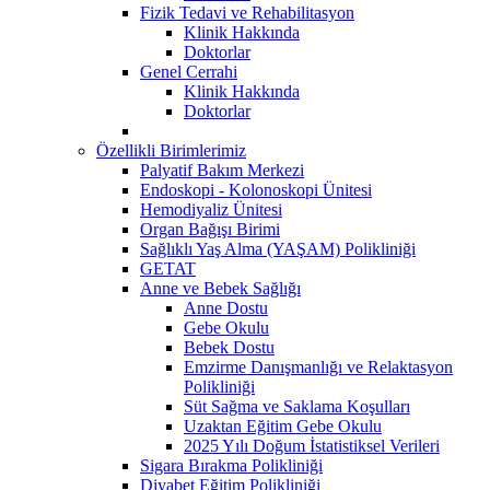
Fizik Tedavi ve Rehabilitasyon
Klinik Hakkında
Doktorlar
Genel Cerrahi
Klinik Hakkında
Doktorlar
Özellikli Birimlerimiz
Palyatif Bakım Merkezi
Endoskopi - Kolonoskopi Ünitesi
Hemodiyaliz Ünitesi
Organ Bağışı Birimi
Sağlıklı Yaş Alma (YAŞAM) Polikliniği
GETAT
Anne ve Bebek Sağlığı
Anne Dostu
Gebe Okulu
Bebek Dostu
Emzirme Danışmanlığı ve Relaktasyon
Polikliniği
Süt Sağma ve Saklama Koşulları
Uzaktan Eğitim Gebe Okulu
2025 Yılı Doğum İstatistiksel Verileri
Sigara Bırakma Polikliniği
Diyabet Eğitim Polikliniği