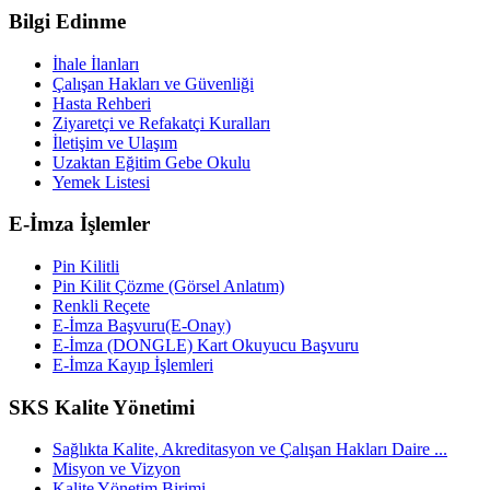
Bilgi Edinme
İhale İlanları
Çalışan Hakları ve Güvenliği
Hasta Rehberi
Ziyaretçi ve Refakatçi Kuralları
İletişim ve Ulaşım
Uzaktan Eğitim Gebe Okulu
Yemek Listesi
E-İmza İşlemler
Pin Kilitli
Pin Kilit Çözme (Görsel Anlatım)
Renkli Reçete
E-İmza Başvuru(E-Onay)
E-İmza (DONGLE) Kart Okuyucu Başvuru
E-İmza Kayıp İşlemleri
SKS Kalite Yönetimi
Sağlıkta Kalite, Akreditasyon ve Çalışan Hakları Daire ...
Misyon ve Vizyon
Kalite Yönetim Birimi