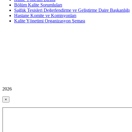
Bölüm Kalite Sorumluları
Sağlık Tesisleri Değerlendirme ve Geliştirme Daire Başkanlığı
Hastane Komite ve Komisyonları
Kalite Yönetimi Organizasyon Şeması
2026
×