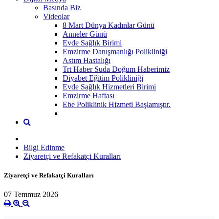
Basında Biz
Videolar
8 Mart Dünya Kadınlar Günü
Anneler Günü
Evde Sağlık Birimi
Emzirme Danışmanlığı Polikliniği
Astım Hastalığı
Trt Haber Suda Doğum Haberimiz
Diyabet Eğitim Polikliniği
Evde Sağlık Hizmetleri Birimi
Emzirme Haftası
Ebe Poliklinik Hizmeti Başlamıştır.
Bilgi Edinme
Ziyaretçi ve Refakatçi Kuralları
Ziyaretçi ve Refakatçi Kuralları
07 Temmuz 2026