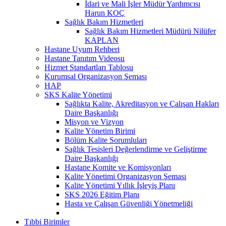
İdari ve Mali İşler Müdür Yardımcısı
Harun KOÇ
Sağlık Bakım Hizmetleri
Sağlık Bakım Hizmetleri Müdürü Nilüfer
KAPLAN
Hastane Uyum Rehberi
Hastane Tanıtım Videosu
Hizmet Standartları Tablosu
Kurumsal Organizasyon Şeması
HAP
SKS Kalite Yönetimi
Sağlıkta Kalite, Akreditasyon ve Çalışan Hakları
Daire Başkanlığı
Misyon ve Vizyon
Kalite Yönetim Birimi
Bölüm Kalite Sorumluları
Sağlık Tesisleri Değerlendirme ve Geliştirme
Daire Başkanlığı
Hastane Komite ve Komisyonları
Kalite Yönetimi Organizasyon Şeması
Kalite Yönetimi Yıllık İşleyiş Planı
SKS 2026 Eğitim Planı
Hasta ve Çalışan Güvenliği Yönetmeliği
Tıbbi Birimler