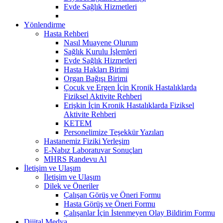
Evde Sağlık Hizmetleri
Yönlendirme
Hasta Rehberi
Nasıl Muayene Olurum
Sağlık Kurulu İşlemleri
Evde Sağlık Hizmetleri
Hasta Hakları Birimi
Organ Bağışı Birimi
Çocuk ve Ergen İçin Kronik Hastalıklarda
Fiziksel Aktivite Rehberi
Erişkin İçin Kronik Hastalıklarda Fiziksel
Aktivite Rehberi
KETEM
Personelimize Teşekkür Yazıları
Hastanemiz Fiziki Yerleşim
E-Nabız Laboratuvar Sonuçları
MHRS Randevu Al
İletişim ve Ulaşım
İletişim ve Ulaşım
Dilek ve Öneriler
Çalışan Görüş ve Öneri Formu
Hasta Görüş ve Öneri Formu
Çalışanlar İçin İstenmeyen Olay Bildirim Formu
Dijital Medya