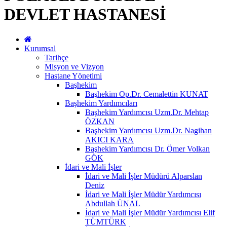
DEVLET HASTANESİ
Kurumsal
Tarihçe
Misyon ve Vizyon
Hastane Yönetimi
Başhekim
Başhekim Op.Dr. Cemalettin KUNAT
Başhekim Yardımcıları
Başhekim Yardımcısı Uzm.Dr. Mehtap
ÖZKAN
Başhekim Yardımcısı Uzm.Dr. Nagihan
AKICI KARA
Başhekim Yardımcısı Dr. Ömer Volkan
GÖK
İdari ve Mali İşler
İdari ve Mali İşler Müdürü Alparslan
Deniz
İdari ve Mali İşler Müdür Yardımcısı
Abdullah ÜNAL
İdari ve Mali İşler Müdür Yardımcısı Elif
TÜMTÜRK