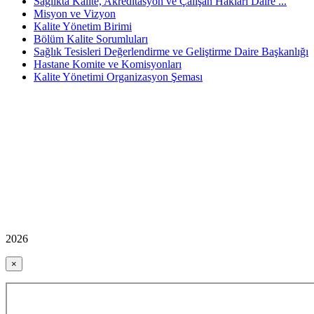
Sağlıkta Kalite, Akreditasyon ve Çalışan Hakları Daire ...
Misyon ve Vizyon
Kalite Yönetim Birimi
Bölüm Kalite Sorumluları
Sağlık Tesisleri Değerlendirme ve Geliştirme Daire Başkanlığı
Hastane Komite ve Komisyonları
Kalite Yönetimi Organizasyon Şeması
2026
×