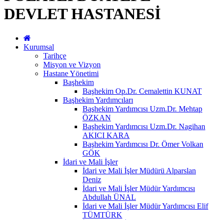
DEVLET HASTANESİ
Kurumsal
Tarihçe
Misyon ve Vizyon
Hastane Yönetimi
Başhekim
Başhekim Op.Dr. Cemalettin KUNAT
Başhekim Yardımcıları
Başhekim Yardımcısı Uzm.Dr. Mehtap
ÖZKAN
Başhekim Yardımcısı Uzm.Dr. Nagihan
AKICI KARA
Başhekim Yardımcısı Dr. Ömer Volkan
GÖK
İdari ve Mali İşler
İdari ve Mali İşler Müdürü Alparslan
Deniz
İdari ve Mali İşler Müdür Yardımcısı
Abdullah ÜNAL
İdari ve Mali İşler Müdür Yardımcısı Elif
TÜMTÜRK