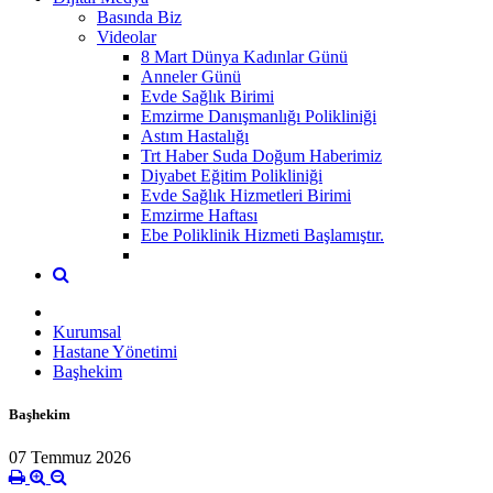
Basında Biz
Videolar
8 Mart Dünya Kadınlar Günü
Anneler Günü
Evde Sağlık Birimi
Emzirme Danışmanlığı Polikliniği
Astım Hastalığı
Trt Haber Suda Doğum Haberimiz
Diyabet Eğitim Polikliniği
Evde Sağlık Hizmetleri Birimi
Emzirme Haftası
Ebe Poliklinik Hizmeti Başlamıştır.
Kurumsal
Hastane Yönetimi
Başhekim
Başhekim
07 Temmuz 2026