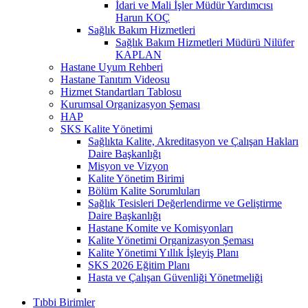
İdari ve Mali İşler Müdür Yardımcısı
Harun KOÇ
Sağlık Bakım Hizmetleri
Sağlık Bakım Hizmetleri Müdürü Nilüfer
KAPLAN
Hastane Uyum Rehberi
Hastane Tanıtım Videosu
Hizmet Standartları Tablosu
Kurumsal Organizasyon Şeması
HAP
SKS Kalite Yönetimi
Sağlıkta Kalite, Akreditasyon ve Çalışan Hakları
Daire Başkanlığı
Misyon ve Vizyon
Kalite Yönetim Birimi
Bölüm Kalite Sorumluları
Sağlık Tesisleri Değerlendirme ve Geliştirme
Daire Başkanlığı
Hastane Komite ve Komisyonları
Kalite Yönetimi Organizasyon Şeması
Kalite Yönetimi Yıllık İşleyiş Planı
SKS 2026 Eğitim Planı
Hasta ve Çalışan Güvenliği Yönetmeliği
Tıbbi Birimler