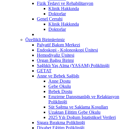
Fizik Tedavi ve Rehabilitasyon
Klinik Hakkında
Doktorlar
Genel Cerrahi
Klinik Hakkında
Doktorlar
Özellikli Birimlerimiz
Palyatif Bakım Merkezi
Endoskopi - Kolonoskopi Ünitesi
Hemodiyaliz Ünitesi
Organ Bağışı Birimi
Sağlıklı Yaş Alma (YAŞAM) Polikliniği
GETAT
Anne ve Bebek Sağlığı
Anne Dostu
Gebe Okulu
Bebek Dostu
Emzirme Danışmanlığı ve Relaktasyon
Polikliniği
Süt Sağma ve Saklama Koşulları
Uzaktan Eğitim Gebe Okulu
2025 Yılı Doğum İstatistiksel Verileri
Sigara Bırakma Polikliniği
Diyabet Eğitim Polikliniği