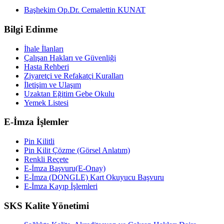
Başhekim Op.Dr. Cemalettin KUNAT
Bilgi Edinme
İhale İlanları
Çalışan Hakları ve Güvenliği
Hasta Rehberi
Ziyaretçi ve Refakatçi Kuralları
İletişim ve Ulaşım
Uzaktan Eğitim Gebe Okulu
Yemek Listesi
E-İmza İşlemler
Pin Kilitli
Pin Kilit Çözme (Görsel Anlatım)
Renkli Reçete
E-İmza Başvuru(E-Onay)
E-İmza (DONGLE) Kart Okuyucu Başvuru
E-İmza Kayıp İşlemleri
SKS Kalite Yönetimi