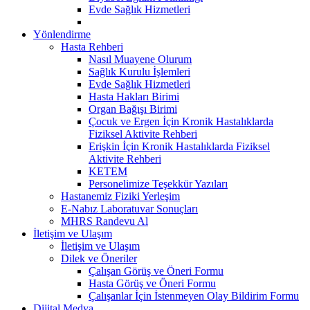
Evde Sağlık Hizmetleri
Yönlendirme
Hasta Rehberi
Nasıl Muayene Olurum
Sağlık Kurulu İşlemleri
Evde Sağlık Hizmetleri
Hasta Hakları Birimi
Organ Bağışı Birimi
Çocuk ve Ergen İçin Kronik Hastalıklarda
Fiziksel Aktivite Rehberi
Erişkin İçin Kronik Hastalıklarda Fiziksel
Aktivite Rehberi
KETEM
Personelimize Teşekkür Yazıları
Hastanemiz Fiziki Yerleşim
E-Nabız Laboratuvar Sonuçları
MHRS Randevu Al
İletişim ve Ulaşım
İletişim ve Ulaşım
Dilek ve Öneriler
Çalışan Görüş ve Öneri Formu
Hasta Görüş ve Öneri Formu
Çalışanlar İçin İstenmeyen Olay Bildirim Formu
Dijital Medya