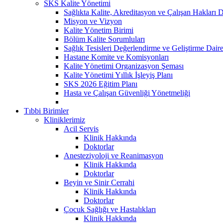
SKS Kalite Yönetimi
Sağlıkta Kalite, Akreditasyon ve Çalışan Hakları D
Misyon ve Vizyon
Kalite Yönetim Birimi
Bölüm Kalite Sorumluları
Sağlık Tesisleri Değerlendirme ve Geliştirme Dair
Hastane Komite ve Komisyonları
Kalite Yönetimi Organizasyon Şeması
Kalite Yönetimi Yıllık İşleyiş Planı
SKS 2026 Eğitim Planı
Hasta ve Çalışan Güvenliği Yönetmeliği
Tıbbi Birimler
Kliniklerimiz
Acil Servis
Klinik Hakkında
Doktorlar
Anesteziyoloji ve Reanimasyon
Klinik Hakkında
Doktorlar
Beyin ve Sinir Cerrahi
Klinik Hakkında
Doktorlar
Çocuk Sağlığı ve Hastalıkları
Klinik Hakkında