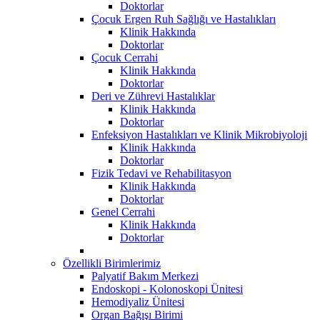
Doktorlar
Çocuk Ergen Ruh Sağlığı ve Hastalıkları
Klinik Hakkında
Doktorlar
Çocuk Cerrahi
Klinik Hakkında
Doktorlar
Deri ve Zührevi Hastalıklar
Klinik Hakkında
Doktorlar
Enfeksiyon Hastalıkları ve Klinik Mikrobiyoloji
Klinik Hakkında
Doktorlar
Fizik Tedavi ve Rehabilitasyon
Klinik Hakkında
Doktorlar
Genel Cerrahi
Klinik Hakkında
Doktorlar
Özellikli Birimlerimiz
Palyatif Bakım Merkezi
Endoskopi - Kolonoskopi Ünitesi
Hemodiyaliz Ünitesi
Organ Bağışı Birimi