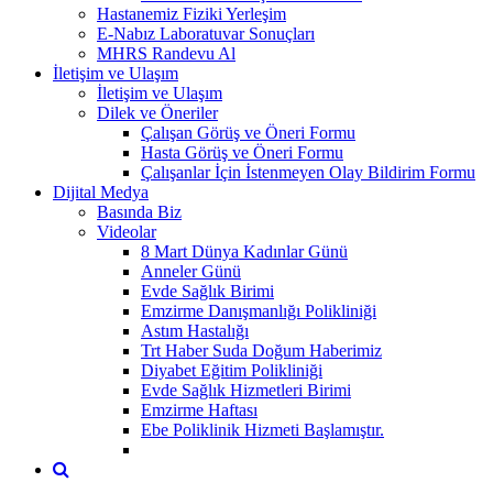
Hastanemiz Fiziki Yerleşim
E-Nabız Laboratuvar Sonuçları
MHRS Randevu Al
İletişim ve Ulaşım
İletişim ve Ulaşım
Dilek ve Öneriler
Çalışan Görüş ve Öneri Formu
Hasta Görüş ve Öneri Formu
Çalışanlar İçin İstenmeyen Olay Bildirim Formu
Dijital Medya
Basında Biz
Videolar
8 Mart Dünya Kadınlar Günü
Anneler Günü
Evde Sağlık Birimi
Emzirme Danışmanlığı Polikliniği
Astım Hastalığı
Trt Haber Suda Doğum Haberimiz
Diyabet Eğitim Polikliniği
Evde Sağlık Hizmetleri Birimi
Emzirme Haftası
Ebe Poliklinik Hizmeti Başlamıştır.