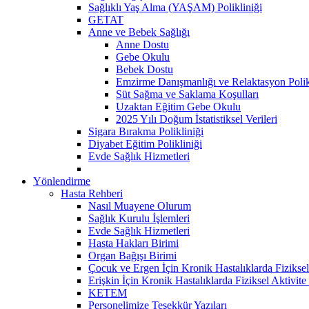
Sağlıklı Yaş Alma (YAŞAM) Polikliniği
GETAT
Anne ve Bebek Sağlığı
Anne Dostu
Gebe Okulu
Bebek Dostu
Emzirme Danışmanlığı ve Relaktasyon Polik
Süt Sağma ve Saklama Koşulları
Uzaktan Eğitim Gebe Okulu
2025 Yılı Doğum İstatistiksel Verileri
Sigara Bırakma Polikliniği
Diyabet Eğitim Polikliniği
Evde Sağlık Hizmetleri
Yönlendirme
Hasta Rehberi
Nasıl Muayene Olurum
Sağlık Kurulu İşlemleri
Evde Sağlık Hizmetleri
Hasta Hakları Birimi
Organ Bağışı Birimi
Çocuk ve Ergen İçin Kronik Hastalıklarda Fiziksel
Erişkin İçin Kronik Hastalıklarda Fiziksel Aktivite
KETEM
Personelimize Teşekkür Yazıları