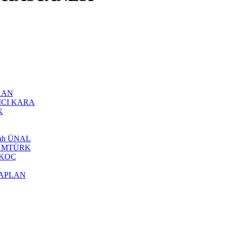
ZKAN
AKICI KARA
K
llah ÜNAL
f TÜMTÜRK
n KOÇ
 KAPLAN