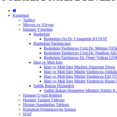
Kurumsal
Tarihçe
Misyon ve Vizyon
Hastane Yönetimi
Başhekim
Başhekim Op.Dr. Cemalettin KUNAT
Başhekim Yardımcıları
Başhekim Yardımcısı Uzm.Dr. Mehtap Ö
Başhekim Yardımcısı Uzm.Dr. Nagihan 
Başhekim Yardımcısı Dr. Ömer Volkan GÖ
İdari ve Mali İşler
İdari ve Mali İşler Müdürü Alparslan Deniz
İdari ve Mali İşler Müdür Yardımcısı Abdu
İdari ve Mali İşler Müdür Yardımcısı Eli
İdari ve Mali İşler Müdür Yardımcısı Haru
Sağlık Bakım Hizmetleri
Sağlık Bakım Hizmetleri Müdürü Nilüfer
Hastane Uyum Rehberi
Hastane Tanıtım Videosu
Hizmet Standartları Tablosu
Kurumsal Organizasyon Şeması
HAP