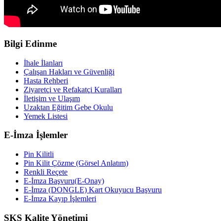
Bilgi Edinme
İhale İlanları
Çalışan Hakları ve Güvenliği
Hasta Rehberi
Ziyaretçi ve Refakatçi Kuralları
İletişim ve Ulaşım
Uzaktan Eğitim Gebe Okulu
Yemek Listesi
E-İmza İşlemler
Pin Kilitli
Pin Kilit Çözme (Görsel Anlatım)
Renkli Reçete
E-İmza Başvuru(E-Onay)
E-İmza (DONGLE) Kart Okuyucu Başvuru
E-İmza Kayıp İşlemleri
SKS Kalite Yönetimi