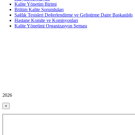
Kalite Yönetim Birimi
Bölüm Kalite Sorumluları
Sağlık Tesisleri Değerlendirme ve Geliştirme Daire Başkanlığı
Hastane Komite ve Komisyonları
Kalite Yönetimi Organizasyon Şeması
2026
×