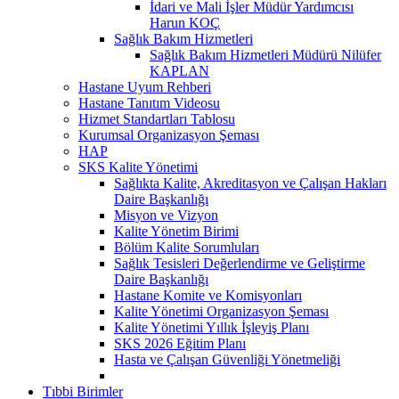
İdari ve Mali İşler Müdür Yardımcısı
Harun KOÇ
Sağlık Bakım Hizmetleri
Sağlık Bakım Hizmetleri Müdürü Nilüfer
KAPLAN
Hastane Uyum Rehberi
Hastane Tanıtım Videosu
Hizmet Standartları Tablosu
Kurumsal Organizasyon Şeması
HAP
SKS Kalite Yönetimi
Sağlıkta Kalite, Akreditasyon ve Çalışan Hakları
Daire Başkanlığı
Misyon ve Vizyon
Kalite Yönetim Birimi
Bölüm Kalite Sorumluları
Sağlık Tesisleri Değerlendirme ve Geliştirme
Daire Başkanlığı
Hastane Komite ve Komisyonları
Kalite Yönetimi Organizasyon Şeması
Kalite Yönetimi Yıllık İşleyiş Planı
SKS 2026 Eğitim Planı
Hasta ve Çalışan Güvenliği Yönetmeliği
Tıbbi Birimler