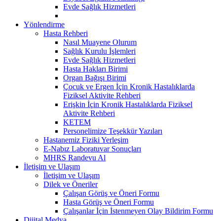
Evde Sağlık Hizmetleri
Yönlendirme
Hasta Rehberi
Nasıl Muayene Olurum
Sağlık Kurulu İşlemleri
Evde Sağlık Hizmetleri
Hasta Hakları Birimi
Organ Bağışı Birimi
Çocuk ve Ergen İçin Kronik Hastalıklarda
Fiziksel Aktivite Rehberi
Erişkin İçin Kronik Hastalıklarda Fiziksel
Aktivite Rehberi
KETEM
Personelimize Teşekkür Yazıları
Hastanemiz Fiziki Yerleşim
E-Nabız Laboratuvar Sonuçları
MHRS Randevu Al
İletişim ve Ulaşım
İletişim ve Ulaşım
Dilek ve Öneriler
Çalışan Görüş ve Öneri Formu
Hasta Görüş ve Öneri Formu
Çalışanlar İçin İstenmeyen Olay Bildirim Formu
Dijital Medya