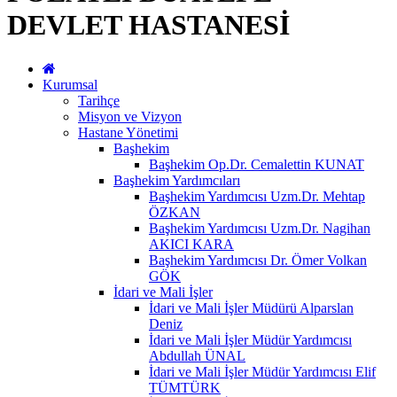
DEVLET HASTANESİ
Kurumsal
Tarihçe
Misyon ve Vizyon
Hastane Yönetimi
Başhekim
Başhekim Op.Dr. Cemalettin KUNAT
Başhekim Yardımcıları
Başhekim Yardımcısı Uzm.Dr. Mehtap
ÖZKAN
Başhekim Yardımcısı Uzm.Dr. Nagihan
AKICI KARA
Başhekim Yardımcısı Dr. Ömer Volkan
GÖK
İdari ve Mali İşler
İdari ve Mali İşler Müdürü Alparslan
Deniz
İdari ve Mali İşler Müdür Yardımcısı
Abdullah ÜNAL
İdari ve Mali İşler Müdür Yardımcısı Elif
TÜMTÜRK