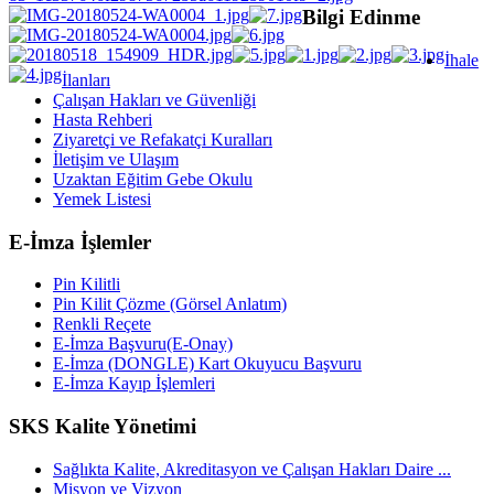
Bilgi Edinme
İhale
İlanları
Çalışan Hakları ve Güvenliği
Hasta Rehberi
Ziyaretçi ve Refakatçi Kuralları
İletişim ve Ulaşım
Uzaktan Eğitim Gebe Okulu
Yemek Listesi
E-İmza İşlemler
Pin Kilitli
Pin Kilit Çözme (Görsel Anlatım)
Renkli Reçete
E-İmza Başvuru(E-Onay)
E-İmza (DONGLE) Kart Okuyucu Başvuru
E-İmza Kayıp İşlemleri
SKS Kalite Yönetimi
Sağlıkta Kalite, Akreditasyon ve Çalışan Hakları Daire ...
Misyon ve Vizyon