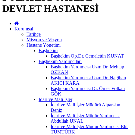
DEVLET HASTANESİ
Kurumsal
Tarihçe
Misyon ve Vizyon
Hastane Yönetimi
Başhekim
Başhekim Op.Dr. Cemalettin KUNAT
Başhekim Yardımcıları
Başhekim Yardımcısı Uzm.Dr. Mehtap
ÖZKAN
Başhekim Yardımcısı Uzm.Dr. Nagihan
AKICI KARA
Başhekim Yardımcısı Dr. Ömer Volkan
GÖK
İdari ve Mali İşler
İdari ve Mali İşler Müdürü Alparslan
Deniz
İdari ve Mali İşler Müdür Yardımcısı
Abdullah ÜNAL
İdari ve Mali İşler Müdür Yardımcısı Elif
TÜMTÜRK