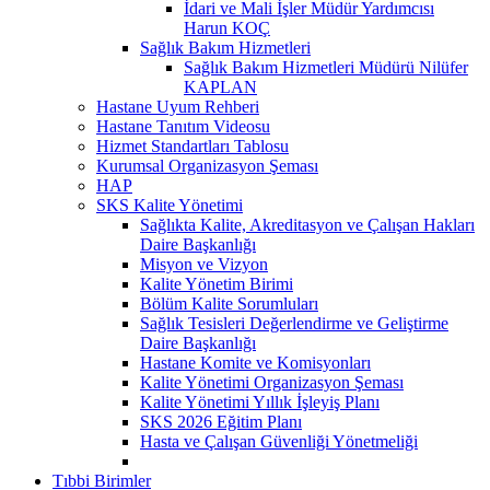
İdari ve Mali İşler Müdür Yardımcısı
Harun KOÇ
Sağlık Bakım Hizmetleri
Sağlık Bakım Hizmetleri Müdürü Nilüfer
KAPLAN
Hastane Uyum Rehberi
Hastane Tanıtım Videosu
Hizmet Standartları Tablosu
Kurumsal Organizasyon Şeması
HAP
SKS Kalite Yönetimi
Sağlıkta Kalite, Akreditasyon ve Çalışan Hakları
Daire Başkanlığı
Misyon ve Vizyon
Kalite Yönetim Birimi
Bölüm Kalite Sorumluları
Sağlık Tesisleri Değerlendirme ve Geliştirme
Daire Başkanlığı
Hastane Komite ve Komisyonları
Kalite Yönetimi Organizasyon Şeması
Kalite Yönetimi Yıllık İşleyiş Planı
SKS 2026 Eğitim Planı
Hasta ve Çalışan Güvenliği Yönetmeliği
Tıbbi Birimler