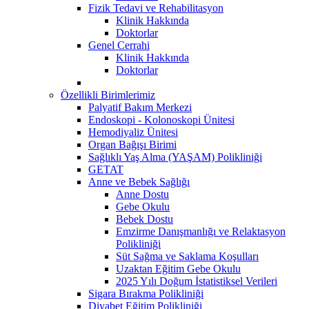
Fizik Tedavi ve Rehabilitasyon
Klinik Hakkında
Doktorlar
Genel Cerrahi
Klinik Hakkında
Doktorlar
Özellikli Birimlerimiz
Palyatif Bakım Merkezi
Endoskopi - Kolonoskopi Ünitesi
Hemodiyaliz Ünitesi
Organ Bağışı Birimi
Sağlıklı Yaş Alma (YAŞAM) Polikliniği
GETAT
Anne ve Bebek Sağlığı
Anne Dostu
Gebe Okulu
Bebek Dostu
Emzirme Danışmanlığı ve Relaktasyon
Polikliniği
Süt Sağma ve Saklama Koşulları
Uzaktan Eğitim Gebe Okulu
2025 Yılı Doğum İstatistiksel Verileri
Sigara Bırakma Polikliniği
Diyabet Eğitim Polikliniği