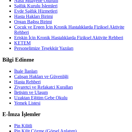
Nasıl Muayene Olurum
Sağlık Kurulu İşlemleri
Evde Sağlık Hizmetleri
Hasta Hakları Birimi
Organ Bağışı Birimi
Çocuk ve Ergen İçin Kronik Hastalıklarda Fiziksel Aktivite
Rehberi
Erişkin İçin Kronik Hastalıklarda Fiziksel Aktivite Rehberi
KETEM
Personelimize Teşekkür Yazıları
Bilgi Edinme
İhale İlanları
Çalışan Hakları ve Güvenliği
Hasta Rehberi
Ziyaretçi ve Refakatçi Kuralları
İletişim ve Ulaşım
Uzaktan Eğitim Gebe Okulu
Yemek Listesi
E-İmza İşlemler
Pin Kilitli
Pin Kilit Çözme (Görsel Anlatım)