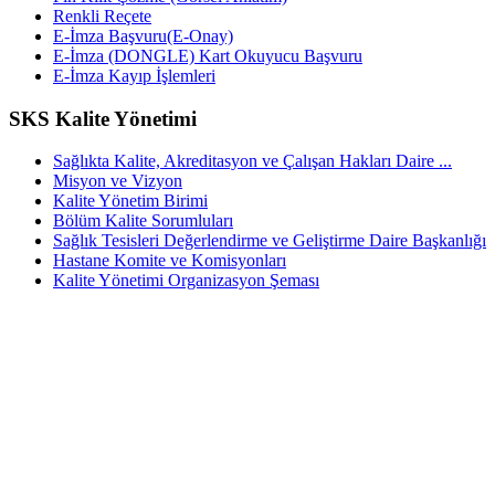
Renkli Reçete
E-İmza Başvuru(E-Onay)
E-İmza (DONGLE) Kart Okuyucu Başvuru
E-İmza Kayıp İşlemleri
SKS Kalite Yönetimi
Sağlıkta Kalite, Akreditasyon ve Çalışan Hakları Daire ...
Misyon ve Vizyon
Kalite Yönetim Birimi
Bölüm Kalite Sorumluları
Sağlık Tesisleri Değerlendirme ve Geliştirme Daire Başkanlığı
Hastane Komite ve Komisyonları
Kalite Yönetimi Organizasyon Şeması