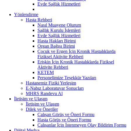
Evde Sağlık Hizmetleri
Yönlendirme
Hasta Rehberi
Nasıl Muayene Olurum
Sağlık Kurulu İşlemleri
Evde Sağlık Hizmetleri
Hasta Hakları Birimi
Organ Bağışı Birimi
Çocuk ve Ergen İçin Kronik Hastalıklarda
Fiziksel Aktivite Rehberi
Erişkin İçin Kronik Hastalıklarda Fiziksel
Aktivite Rehberi
KETEM
Personelimize Teşekkür Yazıları
Hastanemiz Fiziki Yerleşim
E-Nabız Laboratuvar Sonuçları
MHRS Randevu Al
İletişim ve Ulaşım
İletişim ve Ulaşım
Dilek ve Öneriler
Çalışan Görüş ve Öneri Formu
Hasta Görüş ve Öneri Formu
Çalışanlar İçin İstenmeyen Olay Bildirim Formu
Dijital Medya