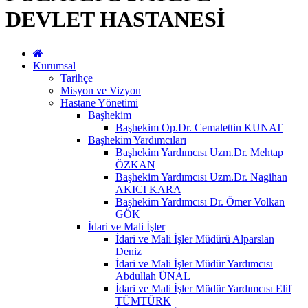
DEVLET HASTANESİ
Kurumsal
Tarihçe
Misyon ve Vizyon
Hastane Yönetimi
Başhekim
Başhekim Op.Dr. Cemalettin KUNAT
Başhekim Yardımcıları
Başhekim Yardımcısı Uzm.Dr. Mehtap
ÖZKAN
Başhekim Yardımcısı Uzm.Dr. Nagihan
AKICI KARA
Başhekim Yardımcısı Dr. Ömer Volkan
GÖK
İdari ve Mali İşler
İdari ve Mali İşler Müdürü Alparslan
Deniz
İdari ve Mali İşler Müdür Yardımcısı
Abdullah ÜNAL
İdari ve Mali İşler Müdür Yardımcısı Elif
TÜMTÜRK