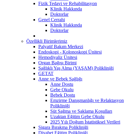
Fizik Tedavi ve Rehabilitasyon
Klinik Hakkında
Doktorlar
Genel Cerrahi
Klinik Hakkında
Doktorlar
Özellikli Birimlerimiz
Palyatif Bakım Merkezi
Endoskopi - Kolonoskopi Ünitesi
Hemodiyaliz Ünitesi
Organ Bağışı Birimi
Sağlıklı Yaş Alma (YAŞAM) Polikliniği
GETAT
Anne ve Bebek Sağlığı
Anne Dostu
Gebe Okulu
Bebek Dostu
Emzirme Danışmanlığı ve Relaktasyon
Polikliniği
Süt Sağma ve Saklama Koşulları
Uzaktan Eğitim Gebe Okulu
2025 Yılı Doğum İstatistiksel Verileri
Sigara Bırakma Polikliniği
Diyabet Eğitim Polikliniği