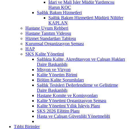
İdari ve Mali İşler Müdür Yardımcısı
Harun KOÇ
Sağlık Bakım Hizmetleri
Sağlık Bakım Hizmetleri Müdürü Nilüfer
KAPLAN
Hastane Uyum Rehberi
Hastane Tanıtım Videosu
Hizmet Standartları Tablosu
Kurumsal Organizasyon Şeması
HAP
SKS Kalite Yönetimi
Sağlıkta Kalite, Akreditasyon ve Çalışan Hakları
Daire Başkanlığı
Misyon ve Vizyon
Kalite Yönetim Birimi
Bölüm Kalite Sorumluları
Sağlık Tesisleri Değerlendirme ve Geliştirme
Daire Başkanlığı
Hastane Komite ve Komisyonları
Kalite Yönetimi Organizasyon Şeması
Kalite Yönetimi Yıllık İşleyiş Planı
SKS 2026 Eğitim Planı
Hasta ve Çalışan Güvenliği Yönetmeliği
Tıbbi Birimler