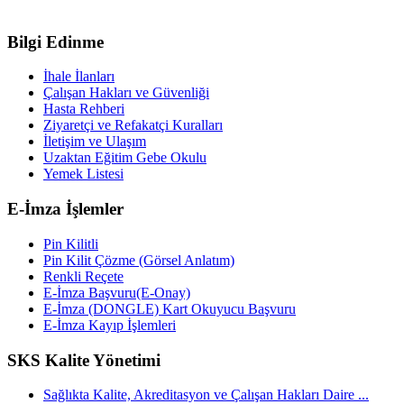
Bilgi Edinme
İhale İlanları
Çalışan Hakları ve Güvenliği
Hasta Rehberi
Ziyaretçi ve Refakatçi Kuralları
İletişim ve Ulaşım
Uzaktan Eğitim Gebe Okulu
Yemek Listesi
E-İmza İşlemler
Pin Kilitli
Pin Kilit Çözme (Görsel Anlatım)
Renkli Reçete
E-İmza Başvuru(E-Onay)
E-İmza (DONGLE) Kart Okuyucu Başvuru
E-İmza Kayıp İşlemleri
SKS Kalite Yönetimi
Sağlıkta Kalite, Akreditasyon ve Çalışan Hakları Daire ...