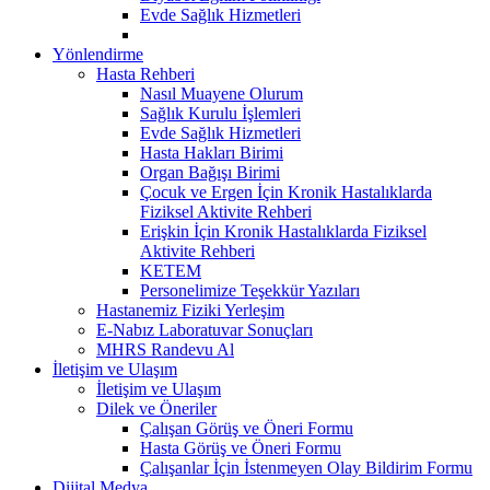
Evde Sağlık Hizmetleri
Yönlendirme
Hasta Rehberi
Nasıl Muayene Olurum
Sağlık Kurulu İşlemleri
Evde Sağlık Hizmetleri
Hasta Hakları Birimi
Organ Bağışı Birimi
Çocuk ve Ergen İçin Kronik Hastalıklarda
Fiziksel Aktivite Rehberi
Erişkin İçin Kronik Hastalıklarda Fiziksel
Aktivite Rehberi
KETEM
Personelimize Teşekkür Yazıları
Hastanemiz Fiziki Yerleşim
E-Nabız Laboratuvar Sonuçları
MHRS Randevu Al
İletişim ve Ulaşım
İletişim ve Ulaşım
Dilek ve Öneriler
Çalışan Görüş ve Öneri Formu
Hasta Görüş ve Öneri Formu
Çalışanlar İçin İstenmeyen Olay Bildirim Formu
Dijital Medya