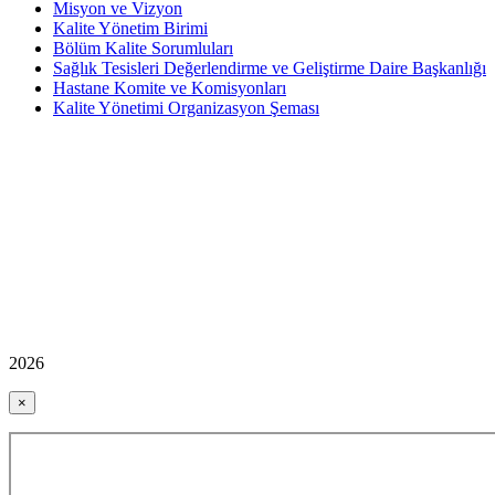
Misyon ve Vizyon
Kalite Yönetim Birimi
Bölüm Kalite Sorumluları
Sağlık Tesisleri Değerlendirme ve Geliştirme Daire Başkanlığı
Hastane Komite ve Komisyonları
Kalite Yönetimi Organizasyon Şeması
2026
×