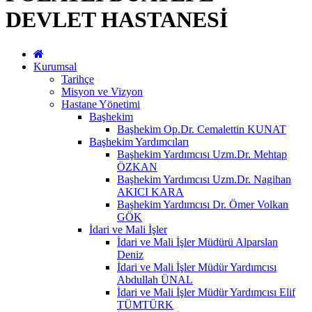
DEVLET HASTANESİ
Kurumsal
Tarihçe
Misyon ve Vizyon
Hastane Yönetimi
Başhekim
Başhekim Op.Dr. Cemalettin KUNAT
Başhekim Yardımcıları
Başhekim Yardımcısı Uzm.Dr. Mehtap
ÖZKAN
Başhekim Yardımcısı Uzm.Dr. Nagihan
AKICI KARA
Başhekim Yardımcısı Dr. Ömer Volkan
GÖK
İdari ve Mali İşler
İdari ve Mali İşler Müdürü Alparslan
Deniz
İdari ve Mali İşler Müdür Yardımcısı
Abdullah ÜNAL
İdari ve Mali İşler Müdür Yardımcısı Elif
TÜMTÜRK