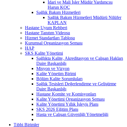
İdari ve Mali İşler Müdür Yardımcısı
Harun KOÇ
Sağlık Bakım Hizmetleri
Sağlık Bakım Hizmetleri Müdürü Nilüfer
KAPLAN
Hastane Uyum Rehberi
Hastane Tanıtım Videosu
Hizmet Standartları Tablosu
Kurumsal Organizasyon Şeması
HAP
SKS Kalite Yönetimi
Sağlıkta Kalite, Akreditasyon ve Çalışan Hakları
Daire Başkanlığı
Misyon ve Vizyon
Kalite Yönetim Birimi
Bölüm Kalite Sorumluları
Sağlık Tesisleri Değerlendirme ve Geliştirme
Daire Başkanlığı
Hastane Komite ve Komisyonları
Kalite Yönetimi Organizasyon Şeması
Kalite Yönetimi Yıllık İşleyiş Planı
SKS 2026 Eğitim Planı
Hasta ve Çalışan Güvenliği Yönetmeliği
Tıbbi Birimler