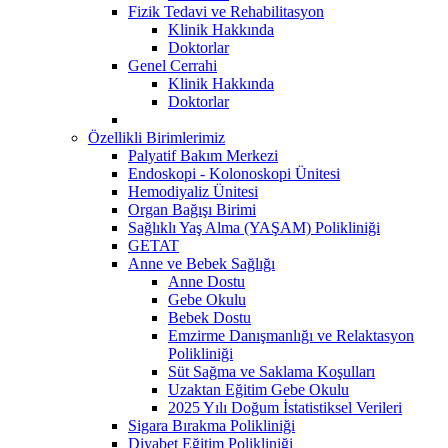
Fizik Tedavi ve Rehabilitasyon
Klinik Hakkında
Doktorlar
Genel Cerrahi
Klinik Hakkında
Doktorlar
Özellikli Birimlerimiz
Palyatif Bakım Merkezi
Endoskopi - Kolonoskopi Ünitesi
Hemodiyaliz Ünitesi
Organ Bağışı Birimi
Sağlıklı Yaş Alma (YAŞAM) Polikliniği
GETAT
Anne ve Bebek Sağlığı
Anne Dostu
Gebe Okulu
Bebek Dostu
Emzirme Danışmanlığı ve Relaktasyon
Polikliniği
Süt Sağma ve Saklama Koşulları
Uzaktan Eğitim Gebe Okulu
2025 Yılı Doğum İstatistiksel Verileri
Sigara Bırakma Polikliniği
Diyabet Eğitim Polikliniği