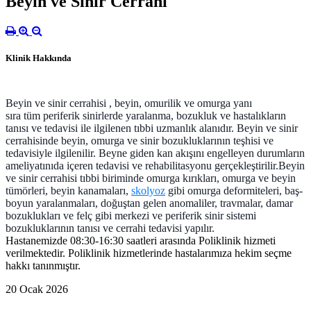
Beyin ve Sinir Cerrahi
Klinik Hakkında
Beyin ve sinir cerrahisi , beyin, omurilik ve omurga yanı
sıra tüm periferik sinirlerde yaralanma, bozukluk ve hastalıkların
tanısı ve tedavisi ile ilgilenen tıbbi uzmanlık alanıdır. Beyin ve sinir
cerrahisinde beyin, omurga ve sinir bozukluklarının teşhisi ve
tedavisiyle ilgilenilir. Beyne giden kan akışını engelleyen durumların
ameliyatınıda içeren tedavisi ve rehabilitasyonu gerçekleştirilir.
Beyin
ve sinir cerrahisi tıbbi biriminde omurga kırıkları, omurga ve beyin
tümörleri, beyin kanamaları,
skolyoz
gibi omurga deformiteleri, baş-
boyun yaralanmaları, doğuştan gelen anomaliler, travmalar, damar
bozuklukları ve felç gibi merkezi ve periferik sinir sistemi
bozukluklarının tanısı ve cerrahi tedavisi yapılır.
Hastanemizde 08:30-16:30 saatleri arasında Poliklinik hizmeti
verilmektedir. Poliklinik hizmetlerinde hastalarımıza hekim seçme
hakkı tanınmıştır.
20 Ocak 2026