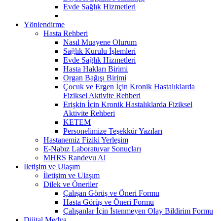
Evde Sağlık Hizmetleri
Yönlendirme
Hasta Rehberi
Nasıl Muayene Olurum
Sağlık Kurulu İşlemleri
Evde Sağlık Hizmetleri
Hasta Hakları Birimi
Organ Bağışı Birimi
Çocuk ve Ergen İçin Kronik Hastalıklarda
Fiziksel Aktivite Rehberi
Erişkin İçin Kronik Hastalıklarda Fiziksel
Aktivite Rehberi
KETEM
Personelimize Teşekkür Yazıları
Hastanemiz Fiziki Yerleşim
E-Nabız Laboratuvar Sonuçları
MHRS Randevu Al
İletişim ve Ulaşım
İletişim ve Ulaşım
Dilek ve Öneriler
Çalışan Görüş ve Öneri Formu
Hasta Görüş ve Öneri Formu
Çalışanlar İçin İstenmeyen Olay Bildirim Formu
Dijital Medya