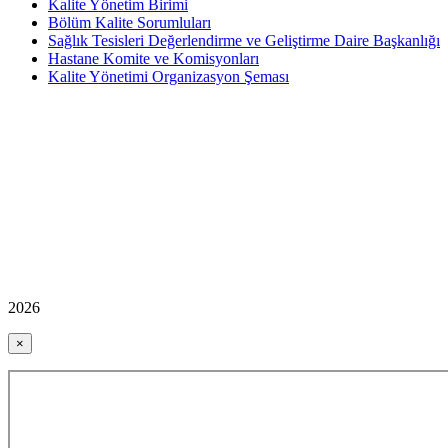
Kalite Yönetim Birimi
Bölüm Kalite Sorumluları
Sağlık Tesisleri Değerlendirme ve Geliştirme Daire Başkanlığı
Hastane Komite ve Komisyonları
Kalite Yönetimi Organizasyon Şeması
2026
×