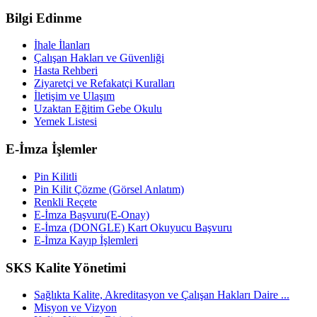
Bilgi Edinme
İhale İlanları
Çalışan Hakları ve Güvenliği
Hasta Rehberi
Ziyaretçi ve Refakatçi Kuralları
İletişim ve Ulaşım
Uzaktan Eğitim Gebe Okulu
Yemek Listesi
E-İmza İşlemler
Pin Kilitli
Pin Kilit Çözme (Görsel Anlatım)
Renkli Reçete
E-İmza Başvuru(E-Onay)
E-İmza (DONGLE) Kart Okuyucu Başvuru
E-İmza Kayıp İşlemleri
SKS Kalite Yönetimi
Sağlıkta Kalite, Akreditasyon ve Çalışan Hakları Daire ...
Misyon ve Vizyon