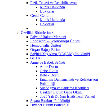
Fizik Tedavi ve Rehabilitasyon
Klinik Hakkında
Doktorlar
Genel Cerrahi
Klinik Hakkında
Doktorlar
Özellikli Birimlerimiz
Palyatif Bakım Merkezi
Endoskopi - Kolonoskopi Ünitesi
Hemodiyaliz Ünitesi
Organ Bağışı Birimi
Sağlıklı Yaş Alma (YAŞAM) Polikliniği
GETAT
Anne ve Bebek Sağlığı
Anne Dostu
Gebe Okulu
Bebek Dostu
Emzirme Danışmanlığı ve Relaktasyon
Polikliniği
Süt Sağma ve Saklama Koşulları
Uzaktan Eğitim Gebe Okulu
2025 Yılı Doğum İstatistiksel Verileri
Sigara Bırakma Polikliniği
Diyabet Eğitim Polikliniği