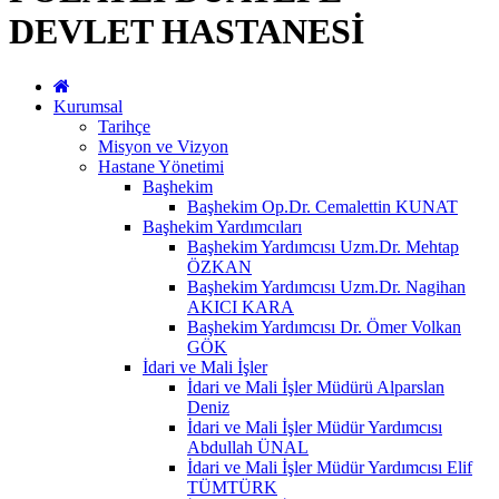
DEVLET HASTANESİ
Kurumsal
Tarihçe
Misyon ve Vizyon
Hastane Yönetimi
Başhekim
Başhekim Op.Dr. Cemalettin KUNAT
Başhekim Yardımcıları
Başhekim Yardımcısı Uzm.Dr. Mehtap
ÖZKAN
Başhekim Yardımcısı Uzm.Dr. Nagihan
AKICI KARA
Başhekim Yardımcısı Dr. Ömer Volkan
GÖK
İdari ve Mali İşler
İdari ve Mali İşler Müdürü Alparslan
Deniz
İdari ve Mali İşler Müdür Yardımcısı
Abdullah ÜNAL
İdari ve Mali İşler Müdür Yardımcısı Elif
TÜMTÜRK