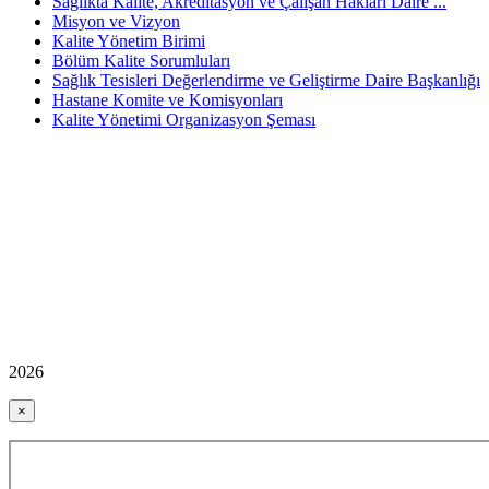
Sağlıkta Kalite, Akreditasyon ve Çalışan Hakları Daire ...
Misyon ve Vizyon
Kalite Yönetim Birimi
Bölüm Kalite Sorumluları
Sağlık Tesisleri Değerlendirme ve Geliştirme Daire Başkanlığı
Hastane Komite ve Komisyonları
Kalite Yönetimi Organizasyon Şeması
2026
×