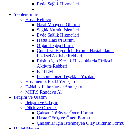
Evde Sağlık Hizmetleri
Yönlendirme
Hasta Rehberi
Nasıl Muayene Olurum
Sağlık Kurulu İşlemleri
Evde Sağlık Hizmetleri
Hasta Hakları Birimi
Organ Bağışı Birimi
Çocuk ve Ergen İçin Kronik Hastalıklarda
Fiziksel Aktivite Rehberi
Erişkin İçin Kronik Hastalıklarda Fiziksel
Aktivite Rehberi
KETEM
Personelimize Teşekkür Yazıları
Hastanemiz Fiziki Yerleşim
E-Nabız Laboratuvar Sonuçları
MHRS Randevu Al
İletişim ve Ulaşım
İletişim ve Ulaşım
Dilek ve Öneriler
Çalışan Görüş ve Öneri Formu
Hasta Görüş ve Öneri Formu
Çalışanlar İçin İstenmeyen Olay Bildirim Formu
Dijital Medya