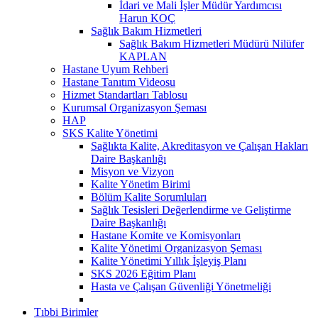
İdari ve Mali İşler Müdür Yardımcısı
Harun KOÇ
Sağlık Bakım Hizmetleri
Sağlık Bakım Hizmetleri Müdürü Nilüfer
KAPLAN
Hastane Uyum Rehberi
Hastane Tanıtım Videosu
Hizmet Standartları Tablosu
Kurumsal Organizasyon Şeması
HAP
SKS Kalite Yönetimi
Sağlıkta Kalite, Akreditasyon ve Çalışan Hakları
Daire Başkanlığı
Misyon ve Vizyon
Kalite Yönetim Birimi
Bölüm Kalite Sorumluları
Sağlık Tesisleri Değerlendirme ve Geliştirme
Daire Başkanlığı
Hastane Komite ve Komisyonları
Kalite Yönetimi Organizasyon Şeması
Kalite Yönetimi Yıllık İşleyiş Planı
SKS 2026 Eğitim Planı
Hasta ve Çalışan Güvenliği Yönetmeliği
Tıbbi Birimler