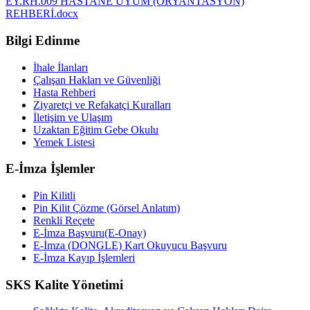
EY.RH.009 HASTANE UYUM (ORYANTASYON)
REHBERİ.docx
Bilgi Edinme
İhale İlanları
Çalışan Hakları ve Güvenliği
Hasta Rehberi
Ziyaretçi ve Refakatçi Kuralları
İletişim ve Ulaşım
Uzaktan Eğitim Gebe Okulu
Yemek Listesi
E-İmza İşlemler
Pin Kilitli
Pin Kilit Çözme (Görsel Anlatım)
Renkli Reçete
E-İmza Başvuru(E-Onay)
E-İmza (DONGLE) Kart Okuyucu Başvuru
E-İmza Kayıp İşlemleri
SKS Kalite Yönetimi