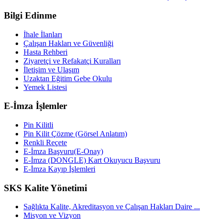
Bilgi Edinme
İhale İlanları
Çalışan Hakları ve Güvenliği
Hasta Rehberi
Ziyaretçi ve Refakatçi Kuralları
İletişim ve Ulaşım
Uzaktan Eğitim Gebe Okulu
Yemek Listesi
E-İmza İşlemler
Pin Kilitli
Pin Kilit Çözme (Görsel Anlatım)
Renkli Reçete
E-İmza Başvuru(E-Onay)
E-İmza (DONGLE) Kart Okuyucu Başvuru
E-İmza Kayıp İşlemleri
SKS Kalite Yönetimi
Sağlıkta Kalite, Akreditasyon ve Çalışan Hakları Daire ...
Misyon ve Vizyon