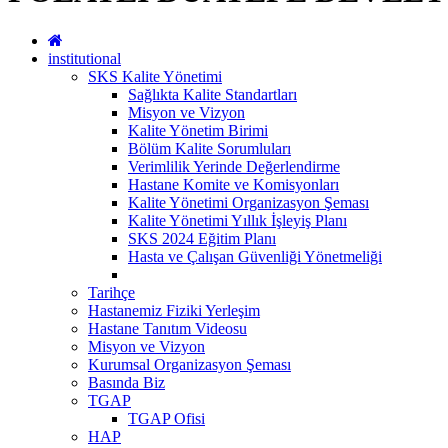
institutional
SKS Kalite Yönetimi
Sağlıkta Kalite Standartları
Misyon ve Vizyon
Kalite Yönetim Birimi
Bölüm Kalite Sorumluları
Verimlilik Yerinde Değerlendirme
Hastane Komite ve Komisyonları
Kalite Yönetimi Organizasyon Şeması
Kalite Yönetimi Yıllık İşleyiş Planı
SKS 2024 Eğitim Planı
Hasta ve Çalışan Güvenliği Yönetmeliği
Tarihçe
Hastanemiz Fiziki Yerleşim
Hastane Tanıtım Videosu
Misyon ve Vizyon
Kurumsal Organizasyon Şeması
Basında Biz
TGAP
TGAP Ofisi
HAP