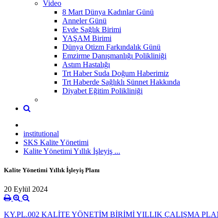
Video
8 Mart Dünya Kadınlar Günü
Anneler Günü
Evde Sağlık Birimi
YAŞAM Birimi
Dünya Otizm Farkındalık Günü
Emzirme Danışmanlığı Polikliniği
Astım Hastalığı
Trt Haber Suda Doğum Haberimiz
Trt Haberde Sağlıklı Sünnet Hakkında
Diyabet Eğitim Polikliniği
institutional
SKS Kalite Yönetimi
Kalite Yönetimi Yıllık İşleyiş ...
Kalite Yönetimi Yıllık İşleyiş Planı
20 Eylül 2024
KY.PL.002 KALİTE YÖNETİM BİRİMİ YILLIK ÇALIŞMA PLAN