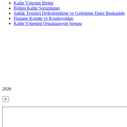
Kalite Yönetim Birimi
Bölüm Kalite Sorumluları
Sağlık Tesisleri Değerlendirme ve Geliştirme Daire Başkanlığı
Hastane Komite ve Komisyonları
Kalite Yönetimi Organizasyon Şeması
2026
×