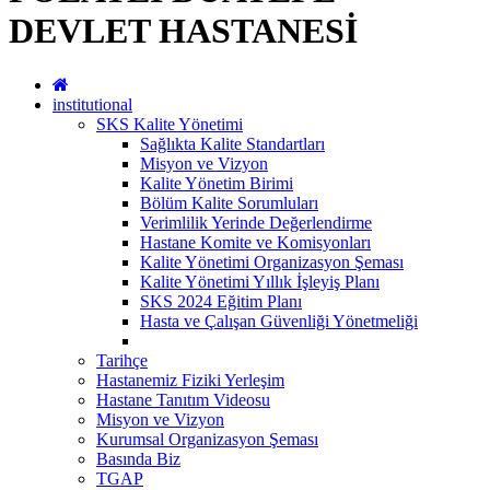
DEVLET HASTANESİ
institutional
SKS Kalite Yönetimi
Sağlıkta Kalite Standartları
Misyon ve Vizyon
Kalite Yönetim Birimi
Bölüm Kalite Sorumluları
Verimlilik Yerinde Değerlendirme
Hastane Komite ve Komisyonları
Kalite Yönetimi Organizasyon Şeması
Kalite Yönetimi Yıllık İşleyiş Planı
SKS 2024 Eğitim Planı
Hasta ve Çalışan Güvenliği Yönetmeliği
Tarihçe
Hastanemiz Fiziki Yerleşim
Hastane Tanıtım Videosu
Misyon ve Vizyon
Kurumsal Organizasyon Şeması
Basında Biz
TGAP