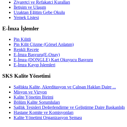
Ziyaretçi ve Refakatçi Kuralları
İletişim ve Ulaşım
Uzaktan Eğitim Gebe Okulu
Yemek Listesi
E-İmza İşlemler
Pin Kilitli
Pin Kilit Çözme (Görsel Anlatım)
Renkli Reçete
E-İmza Başvuru(E-Onay)
E-İmza (DONGLE) Kart Okuyucu Başvuru
E-İmza Kayıp İşlemleri
SKS Kalite Yönetimi
Sağlıkta Kalite, Akreditasyon ve Çalışan Hakları Daire ...
Misyon ve Vizyon
Kalite Yönetim Birimi
Bölüm Kalite Sorumluları
Sağlık Tesisleri Değerlendirme ve Geliştirme Daire Başkanlığı
Hastane Komite ve Komisyonları
Kalite Yönetimi Organizasyon Şeması