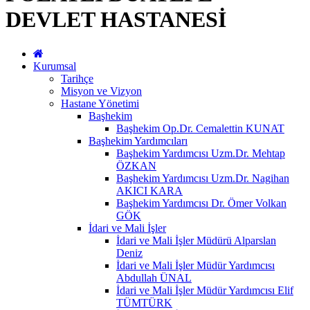
DEVLET HASTANESİ
Kurumsal
Tarihçe
Misyon ve Vizyon
Hastane Yönetimi
Başhekim
Başhekim Op.Dr. Cemalettin KUNAT
Başhekim Yardımcıları
Başhekim Yardımcısı Uzm.Dr. Mehtap
ÖZKAN
Başhekim Yardımcısı Uzm.Dr. Nagihan
AKICI KARA
Başhekim Yardımcısı Dr. Ömer Volkan
GÖK
İdari ve Mali İşler
İdari ve Mali İşler Müdürü Alparslan
Deniz
İdari ve Mali İşler Müdür Yardımcısı
Abdullah ÜNAL
İdari ve Mali İşler Müdür Yardımcısı Elif
TÜMTÜRK