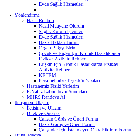
Evde Sağlık Hizmetleri
Yönlendirme
Hasta Rehberi
Nasıl Muayene Olurum
Sağlık Kurulu İşlemleri
Evde Sağlık Hizmetleri
Hasta Hakları Birimi
Organ Bağışı Birimi
Çocuk ve Ergen İçin Kronik Hastalıklarda
Fiziksel Aktivite Rehberi
Erişkin İçin Kronik Hastalıklarda Fiziksel
Aktivite Rehberi
KETEM
Personelimize Teşekkür Yazıları
Hastanemiz Fiziki Yerleşim
E-Nabız Laboratuvar Sonuçları
MHRS Randevu Al
İletişim ve Ulaşım
İletişim ve Ulaşım
Dilek ve Öneriler
Çalışan Görüş ve Öneri Formu
Hasta Görüş ve Öneri Formu
Çalışanlar İçin İstenmeyen Olay Bildirim Formu
Dijital Medya