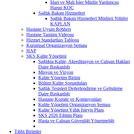
İdari ve Mali İşler Müdür Yardımcısı
Harun KOÇ
Sağlık Bakım Hizmetleri
Sağlık Bakım Hizmetleri Müdürü Nilüfer
KAPLAN
Hastane Uyum Rehberi
Hastane Tanıtım Videosu
Hizmet Standartları Tablosu
Kurumsal Organizasyon Şeması
HAP
SKS Kalite Yönetimi
Sağlıkta Kalite, Akreditasyon ve Çalışan Hakları
Daire Başkanlığı
Misyon ve Vizyon
Kalite Yönetim Birimi
Bölüm Kalite Sorumluları
Sağlık Tesisleri Değerlendirme ve Geliştirme
Daire Başkanlığı
Hastane Komite ve Komisyonları
Kalite Yönetimi Organizasyon Şeması
Kalite Yönetimi Yıllık İşleyiş Planı
SKS 2026 Eğitim Planı
Hasta ve Çalışan Güvenliği Yönetmeliği
Tıbbi Birimler