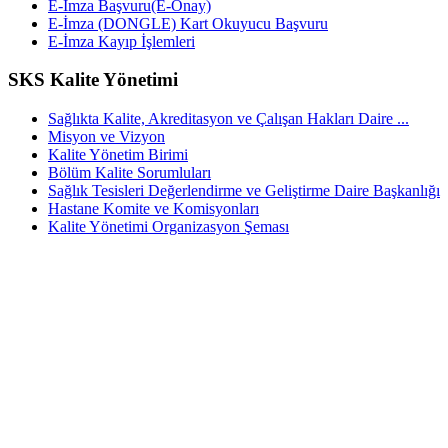
E-İmza Başvuru(E-Onay)
E-İmza (DONGLE) Kart Okuyucu Başvuru
E-İmza Kayıp İşlemleri
SKS Kalite Yönetimi
Sağlıkta Kalite, Akreditasyon ve Çalışan Hakları Daire ...
Misyon ve Vizyon
Kalite Yönetim Birimi
Bölüm Kalite Sorumluları
Sağlık Tesisleri Değerlendirme ve Geliştirme Daire Başkanlığı
Hastane Komite ve Komisyonları
Kalite Yönetimi Organizasyon Şeması