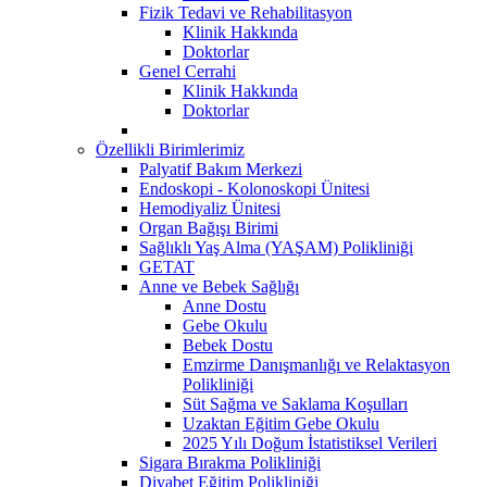
Fizik Tedavi ve Rehabilitasyon
Klinik Hakkında
Doktorlar
Genel Cerrahi
Klinik Hakkında
Doktorlar
Özellikli Birimlerimiz
Palyatif Bakım Merkezi
Endoskopi - Kolonoskopi Ünitesi
Hemodiyaliz Ünitesi
Organ Bağışı Birimi
Sağlıklı Yaş Alma (YAŞAM) Polikliniği
GETAT
Anne ve Bebek Sağlığı
Anne Dostu
Gebe Okulu
Bebek Dostu
Emzirme Danışmanlığı ve Relaktasyon
Polikliniği
Süt Sağma ve Saklama Koşulları
Uzaktan Eğitim Gebe Okulu
2025 Yılı Doğum İstatistiksel Verileri
Sigara Bırakma Polikliniği
Diyabet Eğitim Polikliniği