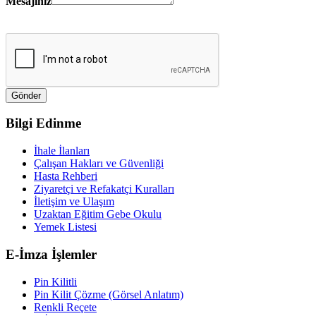
Mesajınız
Bilgi Edinme
İhale İlanları
Çalışan Hakları ve Güvenliği
Hasta Rehberi
Ziyaretçi ve Refakatçi Kuralları
İletişim ve Ulaşım
Uzaktan Eğitim Gebe Okulu
Yemek Listesi
E-İmza İşlemler
Pin Kilitli
Pin Kilit Çözme (Görsel Anlatım)
Renkli Reçete