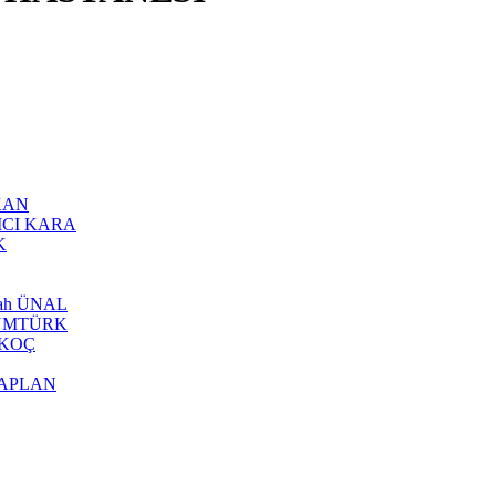
ZKAN
AKICI KARA
K
llah ÜNAL
f TÜMTÜRK
n KOÇ
 KAPLAN