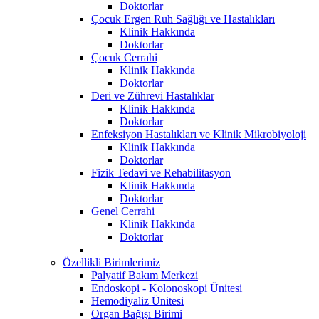
Doktorlar
Çocuk Ergen Ruh Sağlığı ve Hastalıkları
Klinik Hakkında
Doktorlar
Çocuk Cerrahi
Klinik Hakkında
Doktorlar
Deri ve Zührevi Hastalıklar
Klinik Hakkında
Doktorlar
Enfeksiyon Hastalıkları ve Klinik Mikrobiyoloji
Klinik Hakkında
Doktorlar
Fizik Tedavi ve Rehabilitasyon
Klinik Hakkında
Doktorlar
Genel Cerrahi
Klinik Hakkında
Doktorlar
Özellikli Birimlerimiz
Palyatif Bakım Merkezi
Endoskopi - Kolonoskopi Ünitesi
Hemodiyaliz Ünitesi
Organ Bağışı Birimi