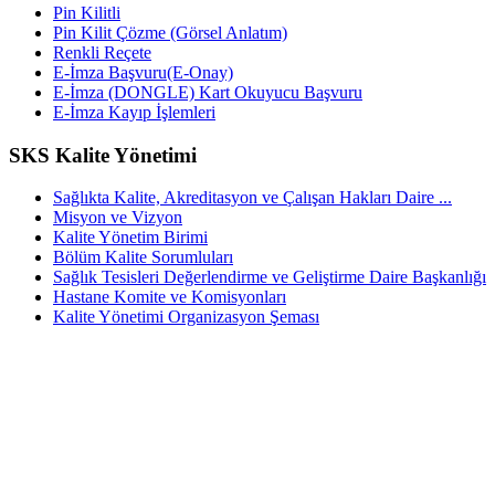
Pin Kilitli
Pin Kilit Çözme (Görsel Anlatım)
Renkli Reçete
E-İmza Başvuru(E-Onay)
E-İmza (DONGLE) Kart Okuyucu Başvuru
E-İmza Kayıp İşlemleri
SKS Kalite Yönetimi
Sağlıkta Kalite, Akreditasyon ve Çalışan Hakları Daire ...
Misyon ve Vizyon
Kalite Yönetim Birimi
Bölüm Kalite Sorumluları
Sağlık Tesisleri Değerlendirme ve Geliştirme Daire Başkanlığı
Hastane Komite ve Komisyonları
Kalite Yönetimi Organizasyon Şeması