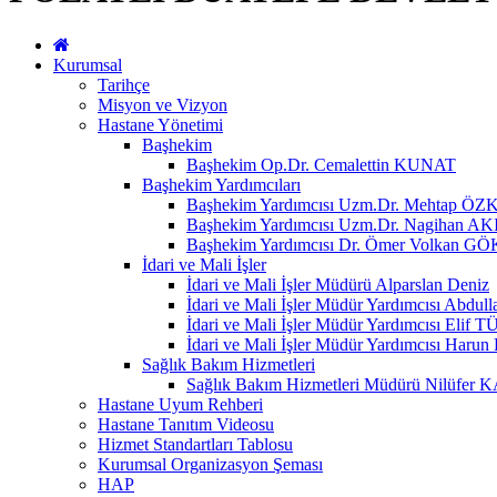
Kurumsal
Tarihçe
Misyon ve Vizyon
Hastane Yönetimi
Başhekim
Başhekim Op.Dr. Cemalettin KUNAT
Başhekim Yardımcıları
Başhekim Yardımcısı Uzm.Dr. Mehtap Ö
Başhekim Yardımcısı Uzm.Dr. Nagihan 
Başhekim Yardımcısı Dr. Ömer Volkan GÖ
İdari ve Mali İşler
İdari ve Mali İşler Müdürü Alparslan Deniz
İdari ve Mali İşler Müdür Yardımcısı Abdu
İdari ve Mali İşler Müdür Yardımcısı Eli
İdari ve Mali İşler Müdür Yardımcısı Haru
Sağlık Bakım Hizmetleri
Sağlık Bakım Hizmetleri Müdürü Nilüfer
Hastane Uyum Rehberi
Hastane Tanıtım Videosu
Hizmet Standartları Tablosu
Kurumsal Organizasyon Şeması
HAP