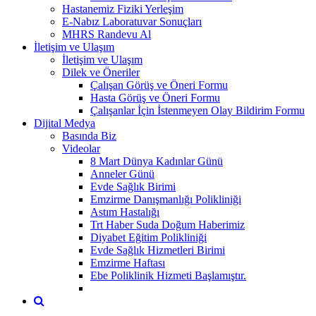
Hastanemiz Fiziki Yerleşim
E-Nabız Laboratuvar Sonuçları
MHRS Randevu Al
İletişim ve Ulaşım
İletişim ve Ulaşım
Dilek ve Öneriler
Çalışan Görüş ve Öneri Formu
Hasta Görüş ve Öneri Formu
Çalışanlar İçin İstenmeyen Olay Bildirim Formu
Dijital Medya
Basında Biz
Videolar
8 Mart Dünya Kadınlar Günü
Anneler Günü
Evde Sağlık Birimi
Emzirme Danışmanlığı Polikliniği
Astım Hastalığı
Trt Haber Suda Doğum Haberimiz
Diyabet Eğitim Polikliniği
Evde Sağlık Hizmetleri Birimi
Emzirme Haftası
Ebe Poliklinik Hizmeti Başlamıştır.