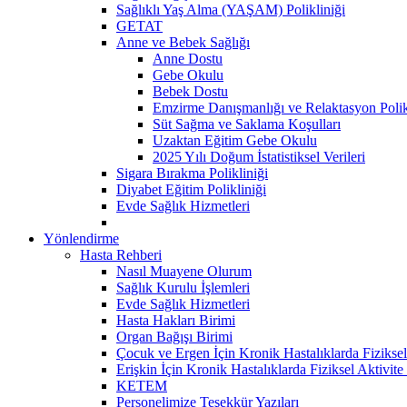
Sağlıklı Yaş Alma (YAŞAM) Polikliniği
GETAT
Anne ve Bebek Sağlığı
Anne Dostu
Gebe Okulu
Bebek Dostu
Emzirme Danışmanlığı ve Relaktasyon Polik
Süt Sağma ve Saklama Koşulları
Uzaktan Eğitim Gebe Okulu
2025 Yılı Doğum İstatistiksel Verileri
Sigara Bırakma Polikliniği
Diyabet Eğitim Polikliniği
Evde Sağlık Hizmetleri
Yönlendirme
Hasta Rehberi
Nasıl Muayene Olurum
Sağlık Kurulu İşlemleri
Evde Sağlık Hizmetleri
Hasta Hakları Birimi
Organ Bağışı Birimi
Çocuk ve Ergen İçin Kronik Hastalıklarda Fiziksel
Erişkin İçin Kronik Hastalıklarda Fiziksel Aktivite
KETEM
Personelimize Teşekkür Yazıları