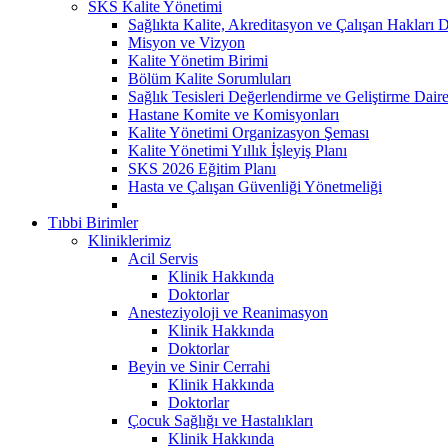
SKS Kalite Yönetimi
Sağlıkta Kalite, Akreditasyon ve Çalışan Hakları D
Misyon ve Vizyon
Kalite Yönetim Birimi
Bölüm Kalite Sorumluları
Sağlık Tesisleri Değerlendirme ve Geliştirme Dair
Hastane Komite ve Komisyonları
Kalite Yönetimi Organizasyon Şeması
Kalite Yönetimi Yıllık İşleyiş Planı
SKS 2026 Eğitim Planı
Hasta ve Çalışan Güvenliği Yönetmeliği
Tıbbi Birimler
Kliniklerimiz
Acil Servis
Klinik Hakkında
Doktorlar
Anesteziyoloji ve Reanimasyon
Klinik Hakkında
Doktorlar
Beyin ve Sinir Cerrahi
Klinik Hakkında
Doktorlar
Çocuk Sağlığı ve Hastalıkları
Klinik Hakkında